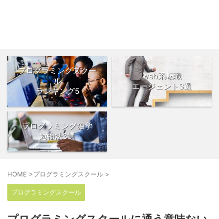
つげコード
プログラミングスクー
web系転職
ル
エージェント3選
ランキング5
プログラミング独学
勉強法3選
HOME
>
プログラミングスクール
>
プログラミングスクール